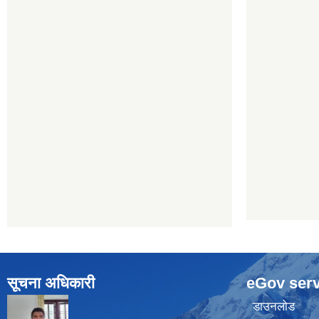
सूचना अधिकारी
eGov serv
डाउनलोड