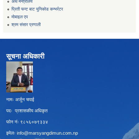
अर्थ मन्त्रालय
प्रिती फन्ट बाट युनिकोड कन्भर्रटर
माेबाइल एप
श्रम संसार प्रणाली
सूचना अधिकारी
नामः अर्जुन चपाई
पदः प्रशासकीय अधिकृत
फोन नंः ९८५६०७९३३४
इमेलः
info@marsyangdimun.com.np