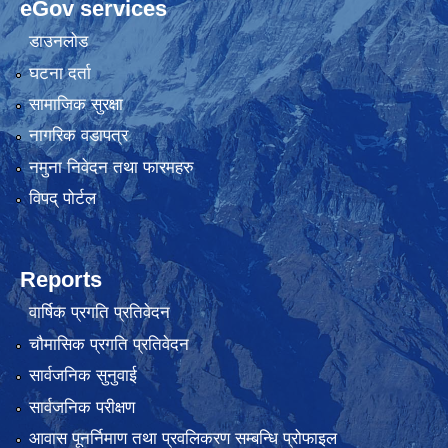
eGov services
डाउनलोड
घटना दर्ता
सामाजिक सुरक्षा
नागरिक वडापत्र
नमुना निवेदन तथा फारमहरु
विपद् पोर्टल
Reports
वार्षिक प्रगति प्रतिवेदन
चौमासिक प्रगति प्रतिवेदन
सार्वजनिक सुनुवाई
सार्वजनिक परीक्षण
आवास पूनर्निमाण तथा प्रवलिकरण सम्बन्धि प्रोफाइल