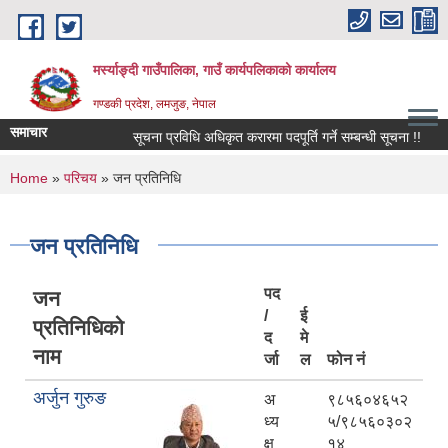
Skip to main content
मर्स्याङ्दी गाउँपालिका, गाउँ कार्यपलिकाको कार्यालय
गण्डकी प्रदेश, लमजुङ, नेपाल
समाचार
सूचना प्रविधि अधिकृत करारमा पदपूर्ति गर्ने सम्बन्धी सूचना !!
१६
You are here
Home
»
परिचय
» जन प्रतिनिधि
जन प्रतिनिधि
पद
जन
/
ई
प्रतिनिधिको
द
मे
नाम
र्जा
ल
फोन नं
अर्जुन गुरुङ
अ
९८५६०४६५२
ध्य
५/९८५६०३०२
क्ष
१४