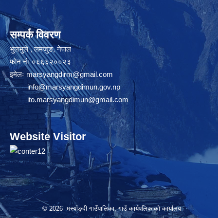
सम्पर्क विवरण
भुलभुले , लमजुङ, नेपाल
फोन नंः ०६६६२००२३
इमेलः
marsyangdirm@gmail.com
info@marsyangdimun.gov.np
ito.marsyangdimun@gmail.com
Website Visitor
© 2026 मर्स्याङ्दी गाउँपालिका, गाउँ कार्यपलिकाको कार्यालय