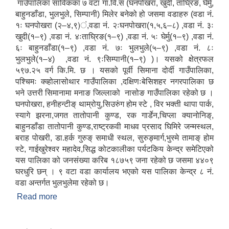
गाउँपालिका साविकका ७ वटा गा.वि.स (घनपोखरा, खुदी, ताघ्रिङ, घेर्मु,
बाहुनडाँडा, भुलभुले, सिम्पानी) मिलेर बनेको हो जसमा वडाहरु (वडा नं.
१ः घनपोखरा (२–४,९)ं,वडा नं. २ःघनपोखरा(१,५,६–८) ,वडा नं. ३ः
खुदी(१–९) ,वडा नं. ४ःताघ्रिङ(१–९) ,वडा नं. ५ः घेर्मु(१–९) ,वडा नं.
६ः बाहुनडाँडा(१–९) ,वडा नं. ७ः भुलभुले(५–९) ,वडा नं. ८ः
भुलभुले(१–४) ,वडा नं. ९ःसिम्पानी(१–९) )। यसको क्षेत्रफल
५९७.२५ वर्ग कि.मि. छ । यसको पूर्वी सिमाना दोर्दी गाउँपालिका,
पश्चिमः क्व्होलासोथार गाउँपालिका ,दक्षिणःबेसिशहर नगरपालिका छ
भने उत्तरी सिमानामा मनाङ जिल्लाको नासोङ गाउँपालिका रहेको छ ।
घनपोखरा, हनीहन्टीङ् थाम्रोयु,सिउरुंग होम स्टे , विर भक्ती थापा पार्क,
स्यागे झरना,जगत तातोपानी कुण्ड, रक गार्डेन,चिप्ला क्यानोनिङ्,
बाहुनडाँडा तातोपानी कुण्ड,राष्ट्रकवी माधव प्रसाद घिमिरे जन्मस्थल,
बराह पोखरी, डा.हर्क गुरुङ् समाधी स्थल, सुरुङ्मार्ग,भुस्मे तामाङ् होम
स्टे, गाईखुरेश्वर महादेव,सिद्ध कोटकालीका पर्यटकिय केन्द्र समेटिएको
यस पालिका को जनसंख्या करिब १८७५९ जना रहेको छ जसमा ४४०९
घरधुरि छन् । ९ वटा वडा कार्यालय भएको यस पालिका केन्द्र ८ नं.
वडा अन्तर्गत भुलभुलेमा रहेको छ।
Read more
about गाउँपालिकाको संक्षिप्त परिचय