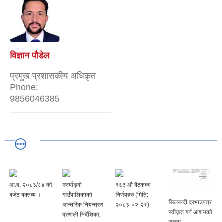
विज्ञान पौडेल
प्रमुख प्रशासकीय अधिकृत
Phone:
9856046385
आ.व. २०८३/८४ को
मर्स्याङ्दी
१६़३ औं बैठकका
बजेट बक्तव्य ।
गाउँपालिकाको
निर्णयहरु (मिति:
सिलबन्दी दरभाउपत्र
आन्तरिक नियन्त्रण
२०८३-०२-२९)
स्वीकृत गर्ने आशयको
प्रणाली निर्देशिका,