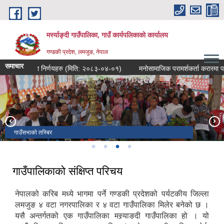
Skip to main content
मर्स्याङ्दी गाउँपालिका, गाउँ कार्यपलिकाको कार्यालय
गण्डकी प्रदेश, लमजुङ, नेपाल
समाचार
औं बैठकका निर्णयहरु (मिति: २०८३-०४-०१)
मनोसामाजिक परामर्शकर्ता करारमा पदपूर्ति गर
गाउँपालिकाकाे कार्यालय, भुलभुले, गण्डकी प्रदेश, लमजुङ ।
हामखाेला झरना
गाउँसभाकाे तस्बिर
१७ औं गाउँसभाको निति तथा कार्यक्रम वाचन गर्दै सभा अध्यक्षज्यू
गाउँपालिकाको संक्षिप्त परिचय
नेपालको करिब मध्ये भागमा पर्ने गण्डकी प्रदेशको पर्यटकीय जिल्ला
लमजुङ ४ वटा नगरपालिका र ४ वटा गाउँपालिका मिलेर बनेको छ ।
यसै अन्तर्गतको एक गाउँपालिका मस्र्याङदी गाउँपालिका हो । यो