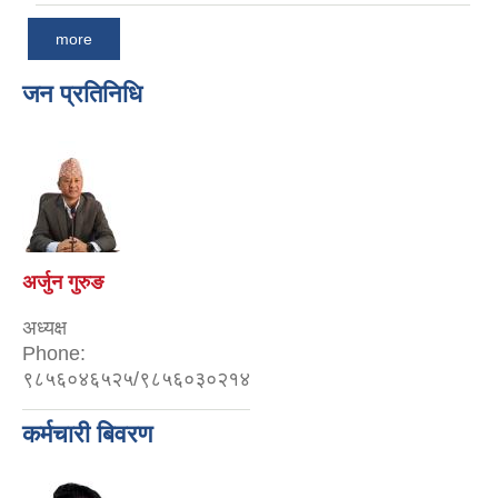
more
जन प्रतिनिधि
अर्जुन गुरुङ
जुना माया थापा
अध्यक्ष
उपाध्यक्ष
Phone:
Phone:
९८५६०४६५२५/९८५६०३०२१४
9856046526
कर्मचारी बिवरण