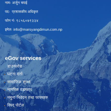
नामः अर्जुन चपाई
पदः प्रशासकीय अधिकृत
फोन नंः ९८५६०७९३३४
इमेलः
info@marsyangdimun.com.np
eGov services
डाउनलोड
घटना दर्ता
सामाजिक सुरक्षा
नागरिक वडापत्र
नमुना निवेदन तथा फारमहरु
विपद् पोर्टल