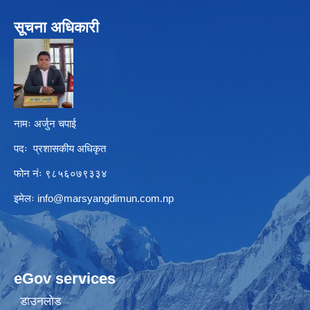
सूचना अधिकारी
नामः अर्जुन चपाई
पदः प्रशासकीय अधिकृत
फोन नंः ९८५६०७९३३४
इमेलः
info@marsyangdimun.com.np
eGov services
डाउनलोड