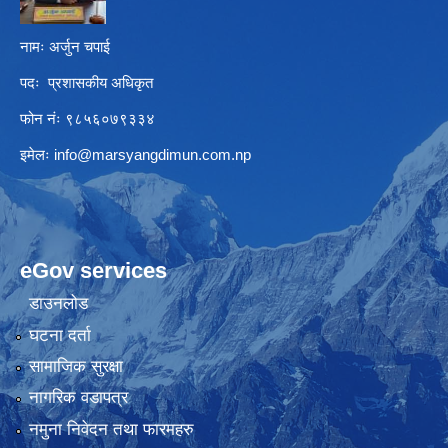
नामः अर्जुन चपाई
पदः प्रशासकीय अधिकृत
फोन नंः ९८५६०७९३३४
इमेलः
info@marsyangdimun.com.np
eGov services
डाउनलोड
घटना दर्ता
सामाजिक सुरक्षा
नागरिक वडापत्र
नमुना निवेदन तथा फारमहरु