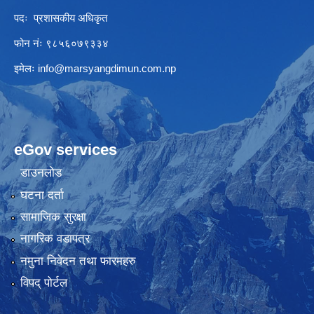
पदः प्रशासकीय अधिकृत
फोन नंः ९८५६०७९३३४
इमेलः
info@marsyangdimun.com.np
eGov services
डाउनलोड
घटना दर्ता
सामाजिक सुरक्षा
नागरिक वडापत्र
नमुना निवेदन तथा फारमहरु
विपद् पोर्टल