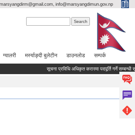
marsyangdirm@gmail.com, info@marsyangdimun.gov.np
Search form
Search
ग्यालरी
मर्स्याङ्दी बुलेटीन
डाउनलोड
सम्पर्क
सूचना प्रविधि अधिकृत करारमा पदपूर्ति गर्ने सम्बन्धी सूचना 