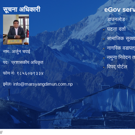
सूचना अधिकारी
eGov serv
डाउनलोड
घटना दर्ता
सामाजिक सुरक्ष
नागरिक वडापत्
नामः अर्जुन चपाई
नमुना निवेदन 
पदः प्रशासकीय अधिकृत
विपद् पोर्टल
फोन नंः ९८५६०७९३३४
इमेलः
info@marsyangdimun.com.np
//