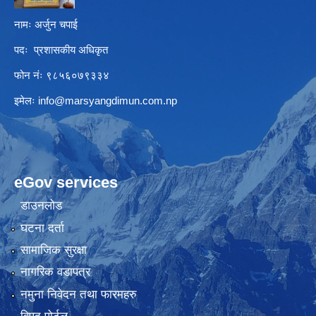
नामः अर्जुन चपाई
पदः प्रशासकीय अधिकृत
फोन नंः ९८५६०७९३३४
इमेलः
info@marsyangdimun.com.np
eGov services
डाउनलोड
घटना दर्ता
सामाजिक सुरक्षा
नागरिक वडापत्र
नमुना निवेदन तथा फारमहरु