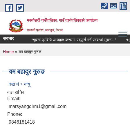
Skip to main content
मर्स्याङ्दी गाउँपालिका, गाउँ कार्यपलिकाको कार्यालय
गण्डकी प्रदेश, लमजुङ, नेपाल
समाचार
सूचना प्रविधि अधिकृत करारमा पदपूर्ति गर्ने सम्बन्धी सूचना !!
१६़७ 
You are here
Home
» यम बहादुर गुरुङ
यम बहादुर गुरुङ
वडा नं १ नांयु
वडा सचिव
Email:
marsyangdirm1@gmail.com
Phone:
9846181418