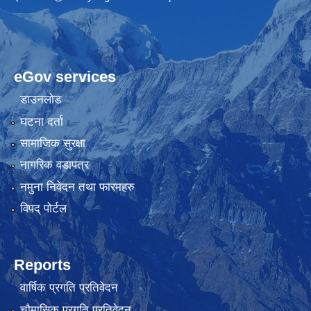
eGov services
डाउनलोड
घटना दर्ता
सामाजिक सुरक्षा
नागरिक वडापत्र
नमुना निवेदन तथा फारमहरु
विपद् पोर्टल
Reports
वार्षिक प्रगति प्रतिवेदन
चौमासिक प्रगति प्रतिवेदन