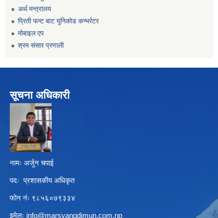
अर्थ मन्त्रालय
प्रिती फन्ट बाट युनिकोड कन्भर्रटर
माेबाइल एप
श्रम संसार प्रणाली
सूचना अधिकारी
नामः अर्जुन चपाई
पदः प्रशासकीय अधिकृत
फोन नंः ९८५६०७९३३४
इमेलः
info@marsyangdimun.com.np