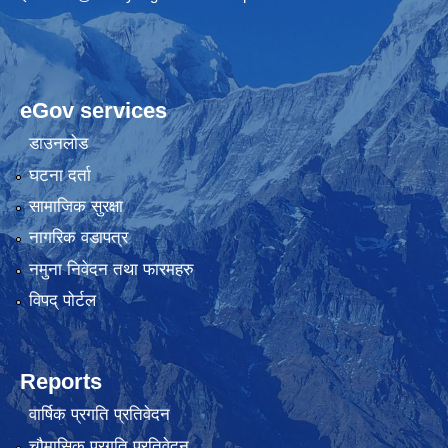
eGov services
डाउनलोड
घटना दर्ता
सामाजिक सुरक्षा
नागरिक वडापत्र
नमुना निवेदन तथा फारमहरु
विपद् पोर्टल
Reports
वार्षिक प्रगति प्रतिवेदन
चौमासिक प्रगति प्रतिवेदन