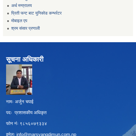
अर्थ मन्त्रालय
प्रिती फन्ट बाट युनिकोड कन्भर्रटर
माेबाइल एप
श्रम संसार प्रणाली
सूचना अधिकारी
नामः अर्जुन चपाई
पदः प्रशासकीय अधिकृत
फोन नंः ९८५६०७९३३४
इमेलः
info@marsyangdimun.com.np