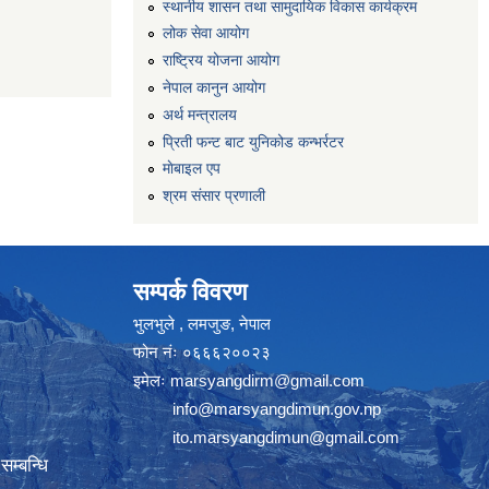
स्थानीय शासन तथा सामुदायिक विकास कार्यक्रम
लोक सेवा आयोग
राष्ट्रिय योजना आयोग
नेपाल कानुन आयोग
अर्थ मन्त्रालय
प्रिती फन्ट बाट युनिकोड कन्भर्रटर
माेबाइल एप
श्रम संसार प्रणाली
सम्पर्क विवरण
भुलभुले , लमजुङ, नेपाल
फोन नंः ०६६६२००२३
इमेलः
marsyangdirm@gmail.com
info@marsyangdimun.gov.np
ito.marsyangdimun@gmail.com
म्बन्धि