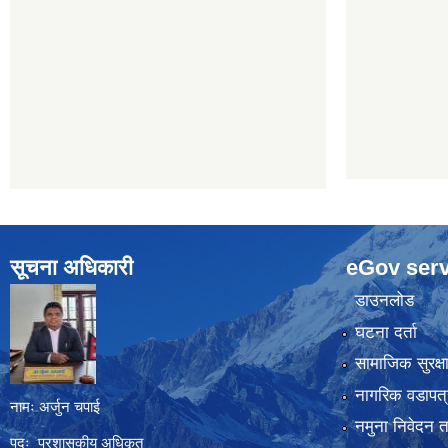
सूचना अधिकारी
eGov serv
डाउनलोड
घटना दर्ता
सामाजिक सुरक्ष
नागरिक वडापत्
नामः अर्जुन चपाई
नमुना निवेदन 
पदः प्रशासकीय अधिकृत