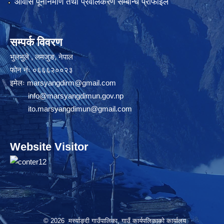
आवास पूनर्निमाण तथा प्रवलिकरण सम्बन्धि प्रोफाइल
सम्पर्क विवरण
भुलभुले , लमजुङ, नेपाल
फोन नंः ०६६६२००२३
इमेलः
marsyangdirm@gmail.com
info@marsyangdimun.gov.np
ito.marsyangdimun@gmail.com
Website Visitor
© 2026 मर्स्याङ्दी गाउँपालिका, गाउँ कार्यपलिकाको कार्यालय