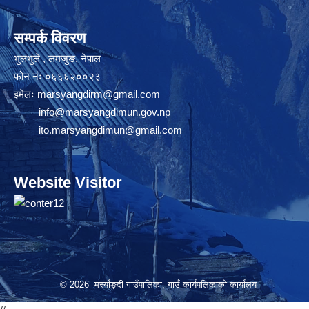
सम्पर्क विवरण
भुलभुले , लमजुङ, नेपाल
फोन नंः ०६६६२००२३
इमेलः
marsyangdirm@gmail.com
info@marsyangdimun.gov.np
ito.marsyangdimun@gmail.com
Website Visitor
© 2026 मर्स्याङ्दी गाउँपालिका, गाउँ कार्यपलिकाको कार्यालय