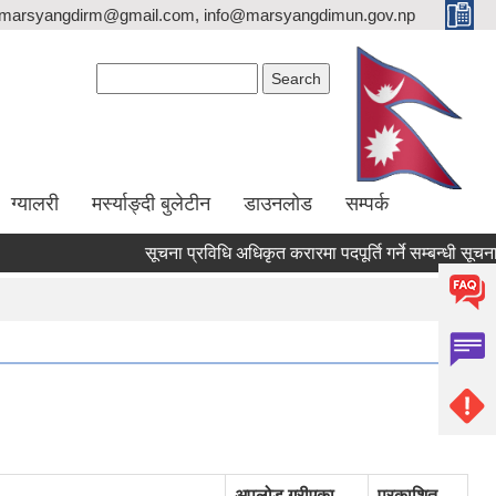
marsyangdirm@gmail.com, info@marsyangdimun.gov.np
Search form
Search
ग्यालरी
मर्स्याङ्दी बुलेटीन
डाउनलोड
सम्पर्क
सूचना प्रविधि अधिकृत करारमा पदपूर्ति गर्ने सम्बन्धी सूचना !!
अपलोड गरीएका
प्रकाशित