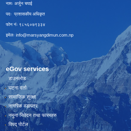
नामः अर्जुन चपाई
पदः प्रशासकीय अधिकृत
फोन नंः ९८५६०७९३३४
इमेलः
info@marsyangdimun.com.np
eGov services
डाउनलोड
घटना दर्ता
सामाजिक सुरक्षा
नागरिक वडापत्र
नमुना निवेदन तथा फारमहरु
विपद् पोर्टल