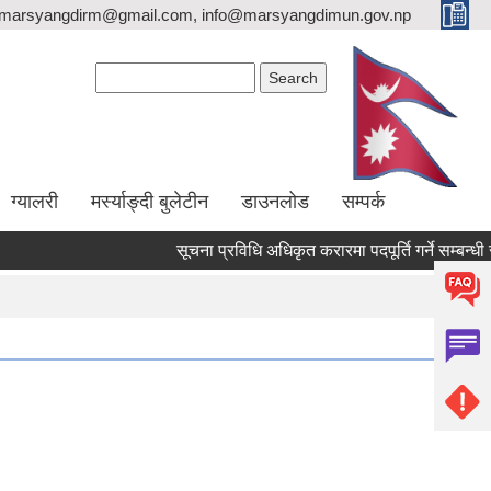
marsyangdirm@gmail.com, info@marsyangdimun.gov.np
Search form
Search
ग्यालरी
मर्स्याङ्दी बुलेटीन
डाउनलोड
सम्पर्क
सूचना प्रविधि अधिकृत करारमा पदपूर्ति गर्ने सम्बन्धी सूचन