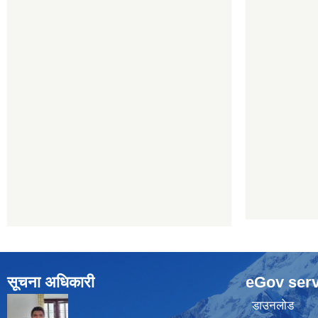
सूचना अधिकारी
eGov serv
डाउनलोड