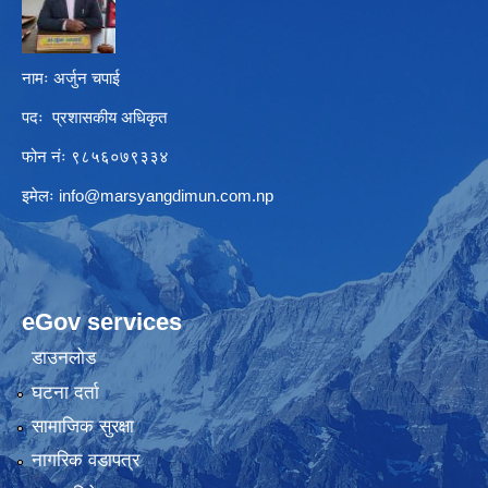
नामः अर्जुन चपाई
पदः प्रशासकीय अधिकृत
फोन नंः ९८५६०७९३३४
इमेलः
info@marsyangdimun.com.np
eGov services
डाउनलोड
घटना दर्ता
सामाजिक सुरक्षा
नागरिक वडापत्र