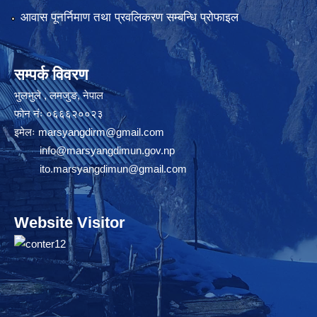
आवास पूनर्निमाण तथा प्रवलिकरण सम्बन्धि प्रोफाइल
सम्पर्क विवरण
भुलभुले , लमजुङ, नेपाल
फोन नंः ०६६६२००२३
इमेलः
marsyangdirm@gmail.com
info@marsyangdimun.gov.np
ito.marsyangdimun@gmail.com
Website Visitor