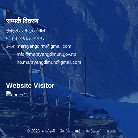
सम्पर्क विवरण
भुलभुले , लमजुङ, नेपाल
फोन नंः ०६६६२००२३
इमेलः
marsyangdirm@gmail.com
info@marsyangdimun.gov.np
ito.marsyangdimun@gmail.com
Website Visitor
© 2026 मर्स्याङ्दी गाउँपालिका, गाउँ कार्यपलिकाको कार्यालय