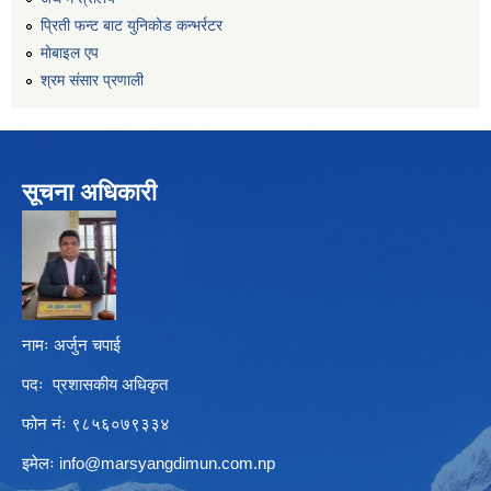
प्रिती फन्ट बाट युनिकोड कन्भर्रटर
माेबाइल एप
श्रम संसार प्रणाली
सूचना अधिकारी
नामः अर्जुन चपाई
पदः प्रशासकीय अधिकृत
फोन नंः ९८५६०७९३३४
इमेलः
info@marsyangdimun.com.np