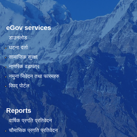
eGov services
डाउनलोड
घटना दर्ता
सामाजिक सुरक्षा
नागरिक वडापत्र
नमुना निवेदन तथा फारमहरु
विपद् पोर्टल
Reports
वार्षिक प्रगति प्रतिवेदन
चौमासिक प्रगति प्रतिवेदन