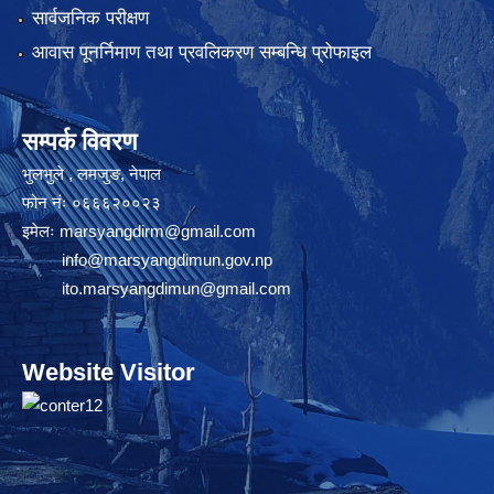
सार्वजनिक परीक्षण
आवास पूनर्निमाण तथा प्रवलिकरण सम्बन्धि प्रोफाइल
सम्पर्क विवरण
भुलभुले , लमजुङ, नेपाल
फोन नंः ०६६६२००२३
इमेलः
marsyangdirm@gmail.com
info@marsyangdimun.gov.np
ito.marsyangdimun@gmail.com
Website Visitor