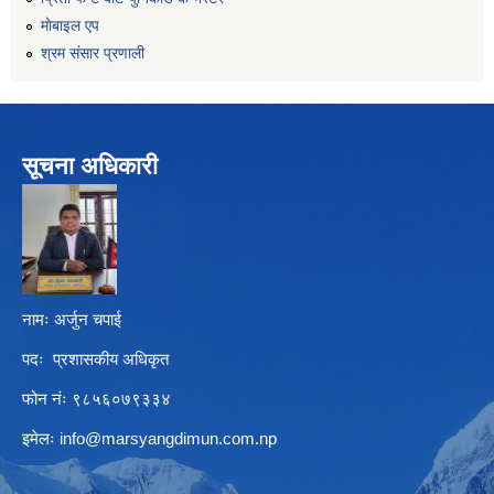
माेबाइल एप
श्रम संसार प्रणाली
सूचना अधिकारी
नामः अर्जुन चपाई
पदः प्रशासकीय अधिकृत
फोन नंः ९८५६०७९३३४
इमेलः
info@marsyangdimun.com.np