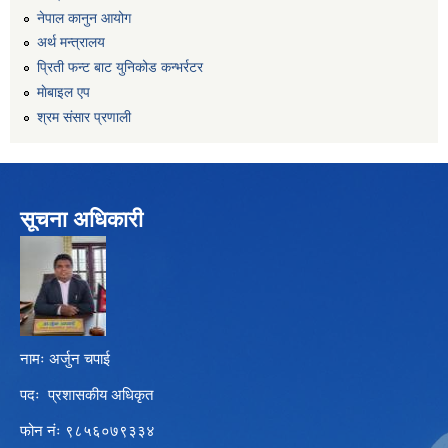
नेपाल कानुन आयोग
अर्थ मन्त्रालय
प्रिती फन्ट बाट युनिकोड कन्भर्रटर
माेबाइल एप
श्रम संसार प्रणाली
सूचना अधिकारी
नामः अर्जुन चपाई
पदः प्रशासकीय अधिकृत
फोन नंः ९८५६०७९३३४