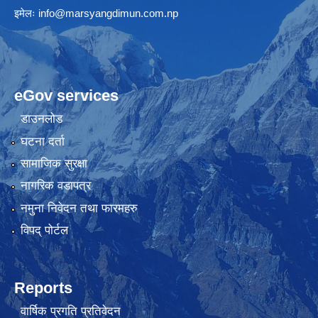
इमेलः
info@marsyangdimun.com.np
eGov services
डाउनलोड
घटना दर्ता
सामाजिक सुरक्षा
नागरिक वडापत्र
नमुना निवेदन तथा फारमहरु
विपद् पोर्टल
Reports
वार्षिक प्रगति प्रतिवेदन