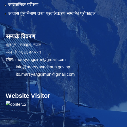
सार्वजनिक परीक्षण
आवास पूनर्निमाण तथा प्रवलिकरण सम्बन्धि प्रोफाइल
सम्पर्क विवरण
भुलभुले , लमजुङ, नेपाल
फोन नंः ०६६६२००२३
इमेलः
marsyangdirm@gmail.com
info@marsyangdimun.gov.np
ito.marsyangdimun@gmail.com
Website Visitor