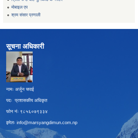
माेबाइल एप
श्रम संसार प्रणाली
सूचना अधिकारी
नामः अर्जुन चपाई
पदः प्रशासकीय अधिकृत
फोन नंः ९८५६०७९३३४
इमेलः
info@marsyangdimun.com.np