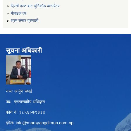
प्रिती फन्ट बाट युनिकोड कन्भर्रटर
माेबाइल एप
श्रम संसार प्रणाली
सूचना अधिकारी
नामः अर्जुन चपाई
पदः प्रशासकीय अधिकृत
फोन नंः ९८५६०७९३३४
इमेलः
info@marsyangdimun.com.np