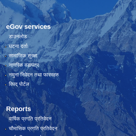
eGov services
डाउनलोड
घटना दर्ता
सामाजिक सुरक्षा
नागरिक वडापत्र
नमुना निवेदन तथा फारमहरु
विपद् पोर्टल
Reports
वार्षिक प्रगति प्रतिवेदन
चौमासिक प्रगति प्रतिवेदन