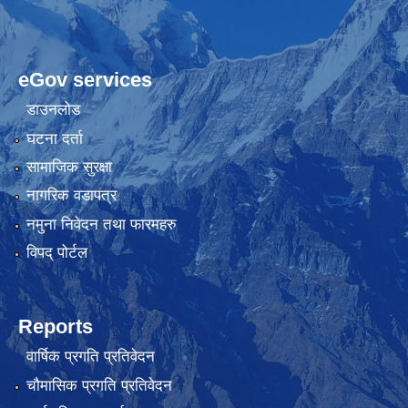
eGov services
डाउनलोड
घटना दर्ता
सामाजिक सुरक्षा
नागरिक वडापत्र
नमुना निवेदन तथा फारमहरु
विपद् पोर्टल
Reports
वार्षिक प्रगति प्रतिवेदन
चौमासिक प्रगति प्रतिवेदन