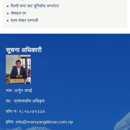
प्रिती फन्ट बाट युनिकोड कन्भर्रटर
माेबाइल एप
श्रम संसार प्रणाली
सूचना अधिकारी
नामः अर्जुन चपाई
पदः प्रशासकीय अधिकृत
फोन नंः ९८५६०७९३३४
इमेलः
info@marsyangdimun.com.np