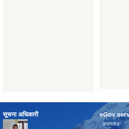
सूचना अधिकारी
eGov serv
डाउनलोड