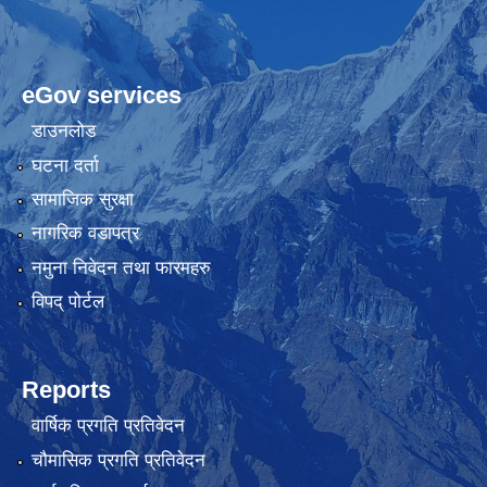
eGov services
डाउनलोड
घटना दर्ता
सामाजिक सुरक्षा
नागरिक वडापत्र
नमुना निवेदन तथा फारमहरु
विपद् पोर्टल
Reports
वार्षिक प्रगति प्रतिवेदन
चौमासिक प्रगति प्रतिवेदन