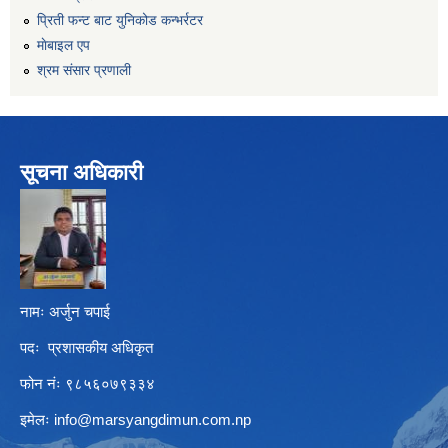
प्रिती फन्ट बाट युनिकोड कन्भर्रटर
माेबाइल एप
श्रम संसार प्रणाली
सूचना अधिकारी
नामः अर्जुन चपाई
पदः प्रशासकीय अधिकृत
फोन नंः ९८५६०७९३३४
इमेलः
info@marsyangdimun.com.np