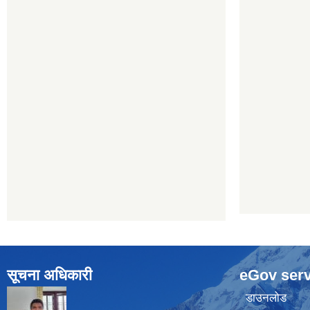
सूचना अधिकारी
eGov serv
डाउनलोड