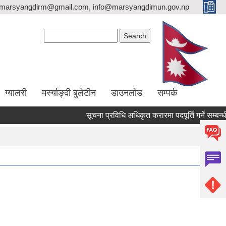
marsyangdirm@gmail.com, info@marsyangdimun.gov.np
Search form
Search
ग्यालरी
मर्स्याङ्दी बुलेटीन
डाउनलोड
सम्पर्क
सूचना प्रविधि अधिकृत करारमा पदपूर्ति गर्ने सम्बन्धी सू