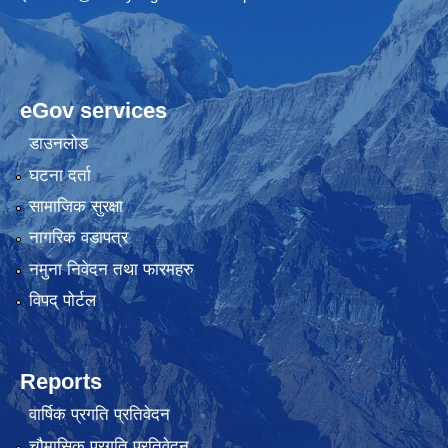
eGov services
डाउनलोड
घटना दर्ता
सामाजिक सुरक्षा
नागरिक वडापत्र
नमुना निवेदन तथा फारमहरु
विपद् पोर्टल
Reports
वार्षिक प्रगति प्रतिवेदन
चौमासिक प्रगति प्रतिवेदन