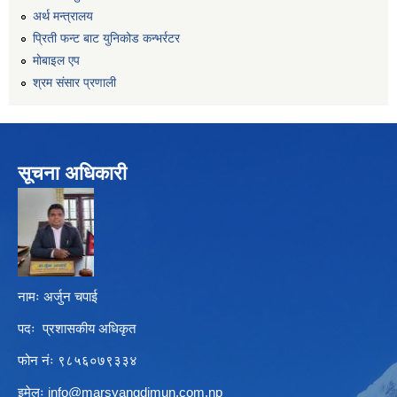
अर्थ मन्त्रालय
प्रिती फन्ट बाट युनिकोड कन्भर्रटर
माेबाइल एप
श्रम संसार प्रणाली
सूचना अधिकारी
नामः अर्जुन चपाई
पदः प्रशासकीय अधिकृत
फोन नंः ९८५६०७९३३४
इमेलः
info@marsyangdimun.com.np