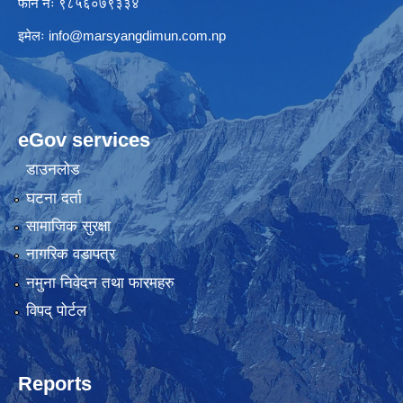
फोन नंः ९८५६०७९३३४
इमेलः
info@marsyangdimun.com.np
eGov services
डाउनलोड
घटना दर्ता
सामाजिक सुरक्षा
नागरिक वडापत्र
नमुना निवेदन तथा फारमहरु
विपद् पोर्टल
Reports