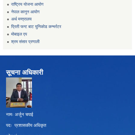
राष्ट्रिय योजना आयोग
नेपाल कानुन आयोग
अर्थ मन्त्रालय
प्रिती फन्ट बाट युनिकोड कन्भर्रटर
माेबाइल एप
श्रम संसार प्रणाली
सूचना अधिकारी
नामः अर्जुन चपाई
पदः प्रशासकीय अधिकृत