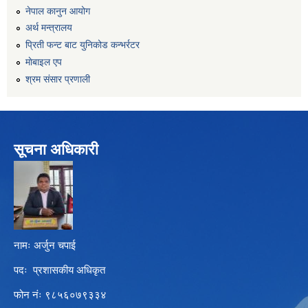
नेपाल कानुन आयोग
अर्थ मन्त्रालय
प्रिती फन्ट बाट युनिकोड कन्भर्रटर
माेबाइल एप
श्रम संसार प्रणाली
सूचना अधिकारी
नामः अर्जुन चपाई
पदः प्रशासकीय अधिकृत
फोन नंः ९८५६०७९३३४