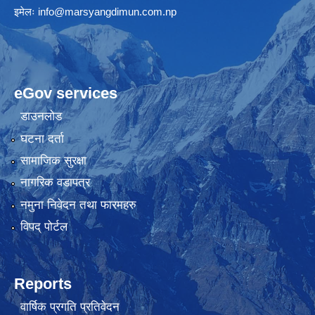
इमेलः
info@marsyangdimun.com.np
eGov services
डाउनलोड
घटना दर्ता
सामाजिक सुरक्षा
नागरिक वडापत्र
नमुना निवेदन तथा फारमहरु
विपद् पोर्टल
Reports
वार्षिक प्रगति प्रतिवेदन