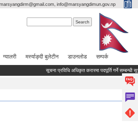
marsyangdirm@gmail.com, info@marsyangdimun.gov.np
Search form
Search
ग्यालरी
मर्स्याङ्दी बुलेटीन
डाउनलोड
सम्पर्क
सूचना प्रविधि अधिकृत करारमा पदपूर्ति गर्ने सम्बन्धी सूचना 