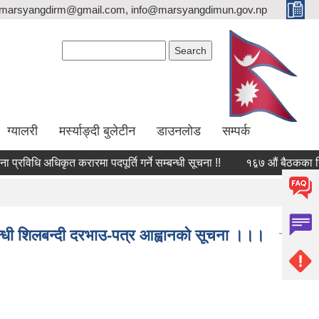
marsyangdirm@gmail.com, info@marsyangdimun.gov.np
Search form
Search
ग्यालरी
मर्स्याङ्दी बुलेटीन
डाउनलोड
सम्पर्क
रविधि अधिकृत करारमा पदपूर्ति गर्ने सम्बन्धी सूचना !!
१६़७ औं बैठकका निर्ण
सम्बन्धी शिलबन्दी दरभाउ-पत्र आह्वानको सूचना ।।।