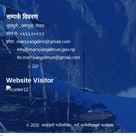
सम्पर्क विवरण
भुलभुले , लमजुङ, नेपाल
फोन नंः ०६६६२००२३
इमेलः
marsyangdirm@gmail.com
info@marsyangdimun.gov.np
ito.marsyangdimun@gmail.com
Website Visitor
© 2026 मर्स्याङ्दी गाउँपालिका, गाउँ कार्यपलिकाको कार्यालय