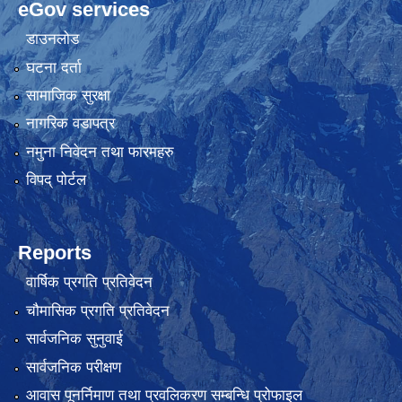
eGov services
डाउनलोड
घटना दर्ता
सामाजिक सुरक्षा
नागरिक वडापत्र
नमुना निवेदन तथा फारमहरु
विपद् पोर्टल
Reports
वार्षिक प्रगति प्रतिवेदन
चौमासिक प्रगति प्रतिवेदन
सार्वजनिक सुनुवाई
सार्वजनिक परीक्षण
आवास पूनर्निमाण तथा प्रवलिकरण सम्बन्धि प्रोफाइल