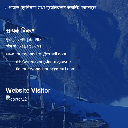
आवास पूनर्निमाण तथा प्रवलिकरण सम्बन्धि प्रोफाइल
सम्पर्क विवरण
भुलभुले , लमजुङ, नेपाल
फोन नंः ०६६६२००२३
इमेलः
marsyangdirm@gmail.com
info@marsyangdimun.gov.np
ito.marsyangdimun@gmail.com
Website Visitor