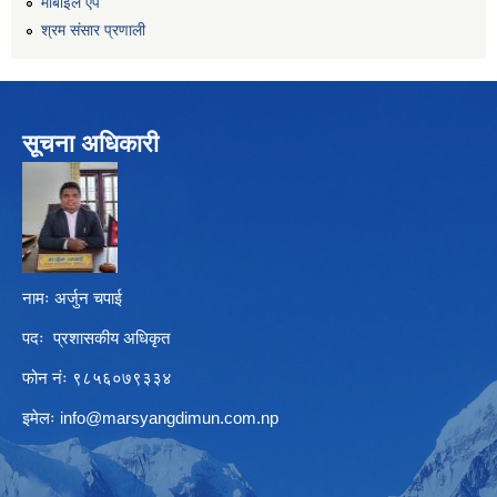
माेबाइल एप
श्रम संसार प्रणाली
सूचना अधिकारी
नामः अर्जुन चपाई
पदः प्रशासकीय अधिकृत
फोन नंः ९८५६०७९३३४
इमेलः
info@marsyangdimun.com.np