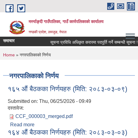
Skip to main content
मर्स्याङ्दी गाउँपालिका, गाउँ कार्यपलिकाको कार्यालय
गण्डकी प्रदेश, लमजुङ, नेपाल
समाचार
सूचना प्रविधि अधिकृत करारमा पदपूर्ति गर्ने सम्बन्धी सूचना !!
You are here
Home
» नगरपालिकाको निर्णय
नगरपालिकाको निर्णय
१६़५ औं बैठकका निर्णयहरु (मिति: २०८३-०३-०९)
Submitted on:
Thu, 06/25/2026 - 09:49
दस्तावेज:
CCF_000003_merged.pdf
Read more
about १६़५ औं बैठकका निर्णयहरु (मिति: २०८३-०३-०९)
१६़४ औं बैठकका निर्णयहरु (मिति: २०८३-०३-०३)